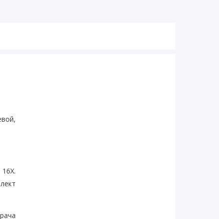
евой,
 16Х.
плект
врача