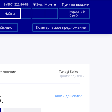
Эль-Монте
Пункты выдачи
8 (800) 222-36-88
Корзина
0
Найти
0 руб.
айс-лист
Коммерческое предложение
Takagi Seiko
сравнение
Производитель
Нашли дешевле?
.