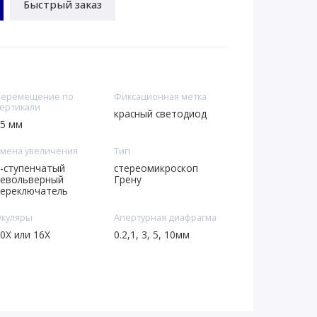
Быстрый заказ
еремещение по
Фиксационная метка
ертикали
красный светодиод
5 мм
мена увеличения
Тип
-ступенчатый
стереомикроскоп
евольверный
Грену
ереключатель
куляры
Апертурная диафрагма
0X или 16Х
0.2,1, 3, 5, 10мм