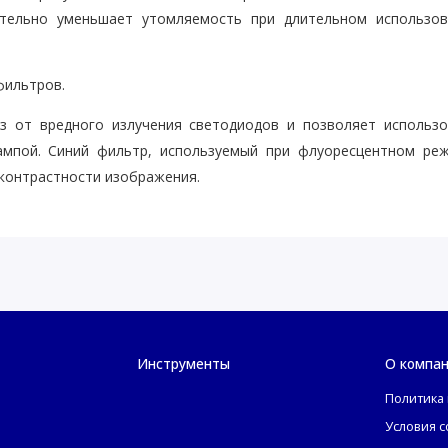
ительно уменьшает утомляемость при длительном использов
фильтров.
з от вредного излучения светодиодов и позволяет использо
ампой. Синий фильтр, используемый при флуоресцентном реж
 контрастности изображения.
естественным белым светом, близким к галогенному. Один я
е и равномерное щелевое освещение, позволяя детально набл
Инструменты
О компа
Политика
Условия 