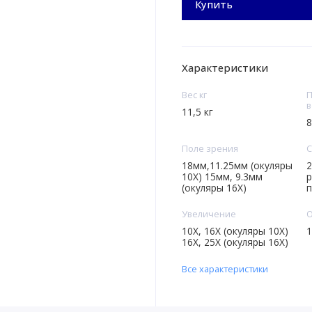
Купить
Характеристики
Вес кг
П
в
11,5 кг
8
Поле зрения
С
18мм,11.25мм (окуляры
2
10X) 15мм, 9.3мм
р
(окуляры 16X)
п
Увеличение
О
10X, 16X (окуляры 10X)
1
16X, 25X (окуляры 16X)
Все характеристики