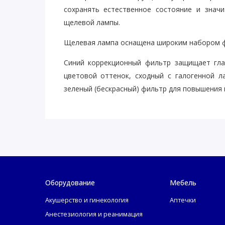
сохранять естественное состояние и знач
щелевой лампы.
Щелевая лампа оснащена широким набором 
Синий коррекционный фильтр защищает гла
цветовой оттенок, сходный с галогенной л
зеленый (бескрасный) фильтр для повышения
В Takagi 30GL используется светодиод с 
светодиод обеспечивает стабильное, резко
мелкие глазные структуры.
Оборудование
Мебель
Акушерство и гинекология
Аптечки
Анестезиология и реанимация