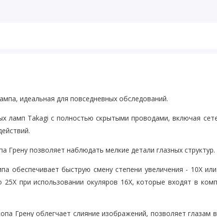
лампа, идеальная для повседневных обследований.
х ламп Takagi с полностью скрытыми проводами, включая сет
действий.
па Грену позволяет наблюдать мелкие детали глазных структур.
па обеспечивает быструю смену степени увеличения - 10Х или
 25Х при использовании окуляров 16Х, которые входят в ком
опа Грену облегчает слияние изображений, позволяет глазам 