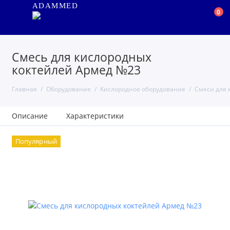
ADAMMED
0
Смесь для кислородных
коктейлей Армед №23
Главная
Оборудование
Кислородное оборудование
Смеси для 
Описание
Характеристики
Популярный