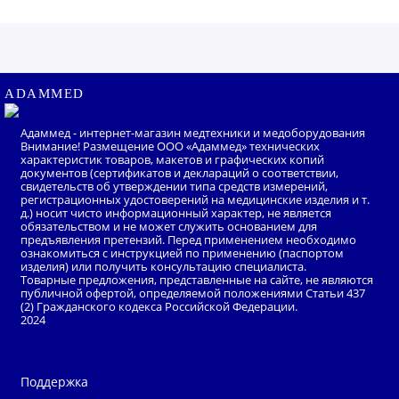
аэратором.
В состав смеси входит экстракт шиповника,
яблочный пектин, сахар и сухой яичный белок.
Такое сочетание ингредиентов позволяет
ADAMMED
приготовить бодрящий, обогащённый витаминами
напиток.
Адаммед - интернет-магазин медтехники и медоборудования
Внимание! Размещение ООО «Адаммед» технических
характеристик товаров, макетов и графических копий
документов (сертификатов и деклараций о соответствии,
свидетельств об утверждении типа средств измерений,
регистрационных удостоверений на медицинские изделия и т.
д.) носит чисто информационный характер, не является
обязательством и не может служить основанием для
предъявления претензий. Перед применением необходимо
ознакомиться с инструкцией по применению (паспортом
изделия) или получить консультацию специалиста.
Товарные предложения, представленные на сайте, не являются
публичной офертой, определяемой положениями Статьи 437
(2) Гражданского кодекса Российской Федерации.
2024
Поддержка