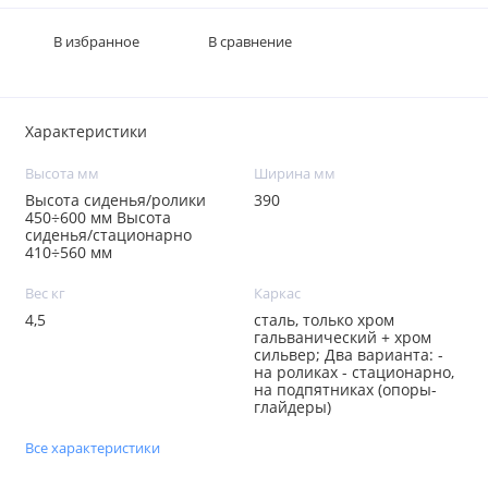
В избранное
В сравнение
Характеристики
Высота мм
Ширина мм
Высота сиденья/ролики
390
450÷600 мм Высота
сиденья/стационарно
410÷560 мм
Вес кг
Каркас
4,5
сталь, только хром
гальванический + хром
сильвер; Два варианта: -
на роликах - стационарно,
на подпятниках (опоры-
глайдеры)
Все характеристики