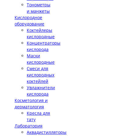
Тонометры
и манжеты
Кислородное
оборудование
Коктейлеры
кислородные
Концентраторы
кислорода
Маски
кислородные
Смеси для
кислородных
коктейлей
Увлажнители
кислорода
Косметология и
дерматология
Кресла для
тату
Лаборатория
Аквадистилляторы