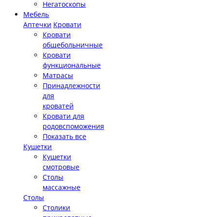
Негатоскопы
Мебель
Аптечки
Кровати
Кровати
общебольничные
Кровати
функциональные
Матрасы
Принадлежности
для
кроватей
Кровати для
родовспоможения
Показать все
Кушетки
Кушетки
смотровые
Столы
массажные
Столы
Столики