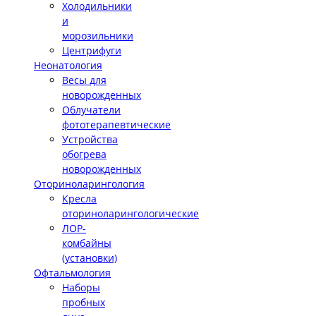
Холодильники
и
морозильники
Центрифуги
Неонатология
Весы для
новорожденных
Облучатели
фототерапевтические
Устройства
обогрева
новорожденных
Оториноларингология
Кресла
оториноларингологические
ЛОР-
комбайны
(установки)
Офтальмология
Наборы
пробных