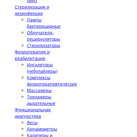
линз
Стерилизация и
дезинфекция
Лампы
бактерицидные
Облучатели-
рециркуляторы
Стерилизаторы
Физиотерапия и
реабилитация
Ингаляторы
(небулайзеры)
Комплексы
физиотерапевтические
Массажеры
Тренажеры
дыхательные
Функциональная
диагностика
Весы
Динамометры
Калиперы и