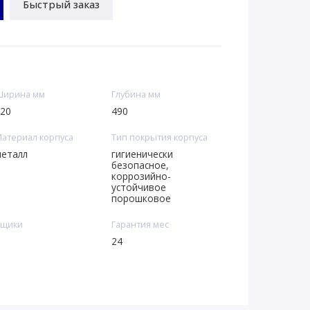
Быстрый заказ
ирина мм
Глубина мм
20
490
атериал корпуса
Тип покрытия корпуса
еталл
гигиенически
безопасное,
коррозийно-
устойчивое
порошковое
щики
Гарантия мес
24