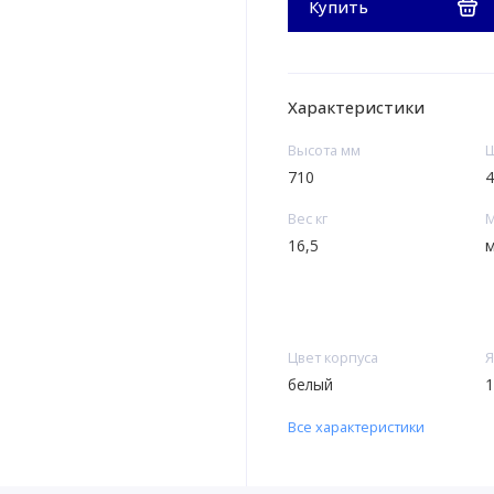
Купить
Характеристики
Высота мм
Ш
710
4
Вес кг
М
16,5
м
Цвет корпуса
Я
белый
1
Все характеристики