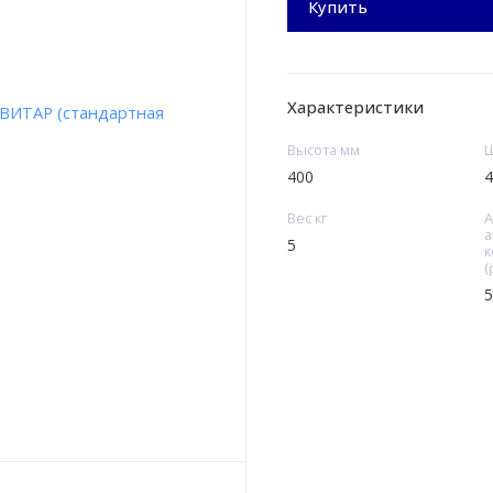
Купить
Характеристики
Высота мм
Ш
400
4
Вес кг
А
а
5
к
(
5