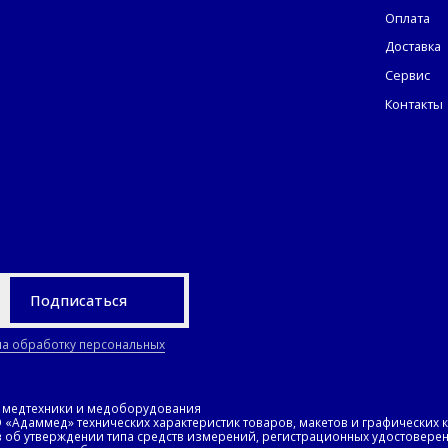
Оплата
Доставка
яемый в УЗОЛ-01 "Ч" Кавитар, позволяет произвести:
Сервис
Контакты
ения защитных плёнок бактерий;
 больной ткани;
вированного лекарства в клеточные мембраны;
ожные покровы;
ров в клетках кожи;
енных участков кожи.
Подписаться
ик лечения
на обработку персональных
мый в медицине, имеет преимущества:
н медтехники и медоборудования
Адаммед» технических характеристик товаров, макетов и графических 
в об утверждении типа средств измерений, регистрационных удостоверени