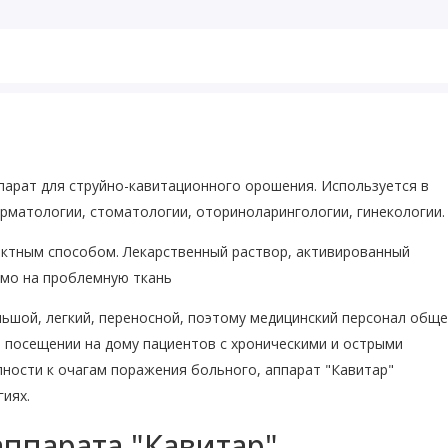
ппарат для струйно-кавитационного орошения. Используется в
дерматологии, стоматологии, оториноларингологии, гинекологии.
актным способом. Лекарственный раствор, активированный
ямо на проблемную ткань
ьшой, легкий, переносной, поэтому медицинский персонал обще
и посещении на дому пациентов с хроническими и острыми
упности к очагам поражения больного, аппарат "Кавитар"
иях.
ппарата "Кавитар"