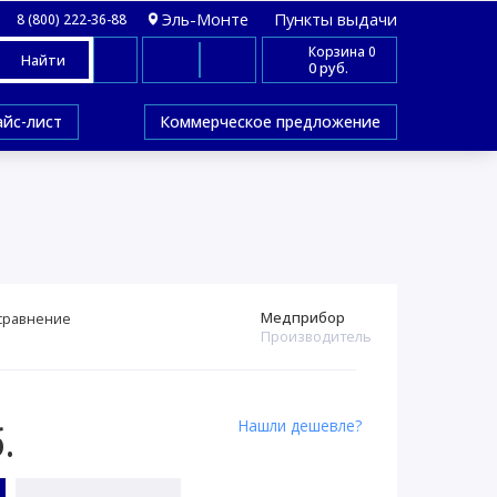
Эль-Монте
Пункты выдачи
8 (800) 222-36-88
Корзина
0
Найти
0 руб.
айс-лист
Коммерческое предложение
Медприбор
сравнение
Производитель
Нашли дешевле?
.