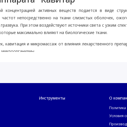
ой концентрацией активных веществ подается в виде струи
х частот непосредственно на ткани слизистых оболочек, ожо
ьтразвука. При этом воздействуют источники света с узким спе
 которые максимально влияют на биологические ткани.
к, кавитация и микромассаж от влияния лекарственного препа
е микроорганизмы.
 КАВИТАР
Инструменты
О компа
Политика
у;
Условия 
ие в видимом диапазоне спектра воздействует местно (кванто
Производ