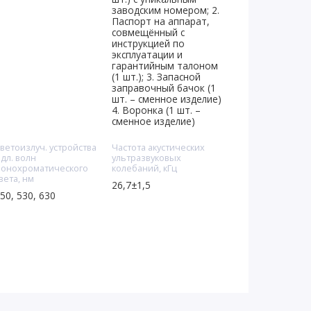
заводским номером; 2.
Паспорт на аппарат,
совмещённый с
инструкцией по
эксплуатации и
гарантийным талоном
(1 шт.); 3. Запасной
заправочный бачок (1
шт. – сменное изделие)
4. Воронка (1 шт. –
сменное изделие)
ветоизлуч. устройства
Частота акустических
 дл. волн
ультразвуковых
онохроматического
колебаний, кГц
вета, нм
26,7±1,5
50, 530, 630