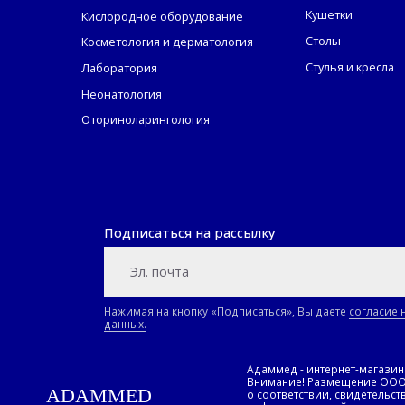
Кушетки
Кислородное оборудование
Механизм воздействия на ткани
Столы
Косметология и дерматология
Низкочастотный ультразвук, с успехом примен
Стулья и кресла
Лаборатория
Неонатология
макроочистку тканей, вплоть до разруш
Оториноларингология
микромассаж;
вымирание вирусов, бактерий, грибов на
беспрепятственное проникновение акти
глубокое проникновение растворов в к
задержание на длительное время раство
Подписаться на рассылку
усиление микроциркуляции в тканях;
повышение местного иммунитета пораж
Преимущества метод
Нажимая на кнопку «Подписаться», Вы даете
согласие 
данных.
Ультразвуковой аппарат "Кавитар", применяе
Адаммед - интернет-магази
Безопасность в использовании;
Внимание! Размещение ООО «
ADAMMED
о соответствии, свидетельст
Простоту конструкции;