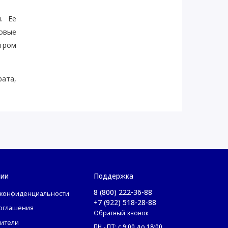
. Ее
говые
ктром
рата,
нии
Поддержка
8 (800) 222-36-88
 конфиденциальности
+7 (922) 518-28-88
соглашения
вая
Обратный звонок
ители
ПН - ПТ: с 9:00 до 18:00