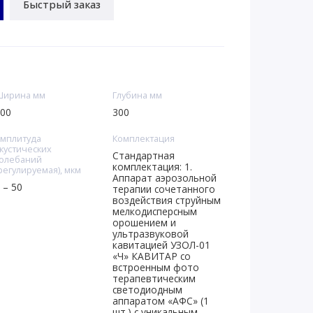
Быстрый заказ
ирина мм
Глубина мм
00
300
мплитуда
Комплектация
кустических
Стандартная
олебаний
комплектация: 1.
регулируемая), мкм
Аппарат аэрозольной
 – 50
терапии сочетанного
воздействия струйным
мелкодисперсным
орошением и
ультразвуковой
кавитацией УЗОЛ-01
«Ч» КАВИТАР со
встроенным фото
терапевтическим
светодиодным
аппаратом «АФС» (1
шт.) с уникальным