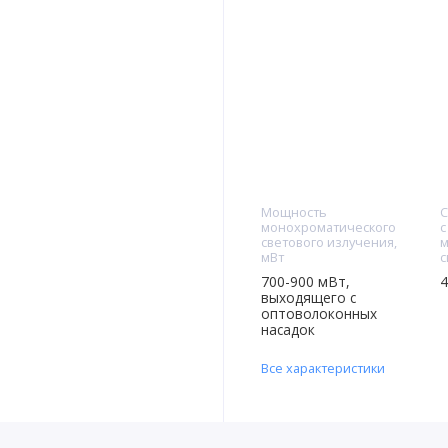
Мощность
С
монохроматического
с
светового излучения,
м
мВт
с
700-900 мВт,
4
выходящего с
оптоволоконных
насадок
Все характеристики