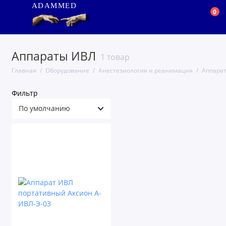
ADAMMED
0
Аппараты ИВЛ
1 товар
Главная
Оборудование
Анестезиология и реанимация
Аппара
Фильтр