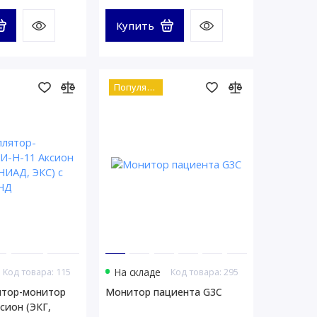
Купить
Популярный
Код товара: 115
На складе
Код товара: 295
тор-монитор
Монитор пациента G3C
сион (ЭКГ,