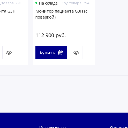
 товара: 293
На складе
Код товара: 294
нта G3H
Монитор пациента G3H (с
поверкой)
112 900 руб.
Купить
Инструменты
О компа