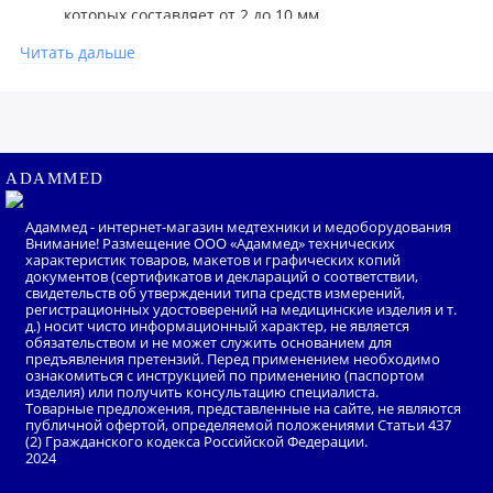
которых составляет от 2 до 10 мм.
Рукоятку можно подвергать жидкостной
Читать дальше
дезинфекции и стерилизации, при надетом
колпачке или световоде.
Для удобства крепления рукоятка снабжена
магнитом. Крепить её можно не только на
ADAMMED
специальную подставку, но и на любую поверхность
из металла, к примеру, на аппаратную стойку.
Адаммед - интернет-магазин медтехники и медоборудования
Инфракрасные коагуляторы (фотокоагуляторы) могут
Внимание! Размещение ООО «Адаммед» технических
характеристик товаров, макетов и графических копий
безопасно использоваться для лечения беременных
документов (сертификатов и деклараций о соответствии,
свидетельств об утверждении типа средств измерений,
и пациентов, у которых установлены
регистрационных удостоверений на медицинские изделия и т.
д.) носит чисто информационный характер, не является
кардиостимуляторы.
обязательством и не может служить основанием для
Инфракрасный коагулятор безопасней ЭХВЧ, т. к.
предъявления претензий. Перед применением необходимо
ознакомиться с инструкцией по применению (паспортом
воздействует не за счет тока, а с помощью света.
изделия) или получить консультацию специалиста.
Товарные предложения, представленные на сайте, не являются
Для питания лампы хватает напряжения всего 15 В.
публичной офертой, определяемой положениями Статьи 437
(2) Гражданского кодекса Российской Федерации.
Также инфракрасному коагулятору не нужен
2024
нейтральный электрод.