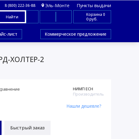
Эль-Монте
Пункты выдачи
8 (800) 222-36-88
Корзина
0
Найти
0 руб.
айс-лист
Коммерческое предложение
АРД-ХОЛТЕР-2
НИМП ЕСН
сравнение
Производитель
Нашли дешевле?
Быстрый заказ