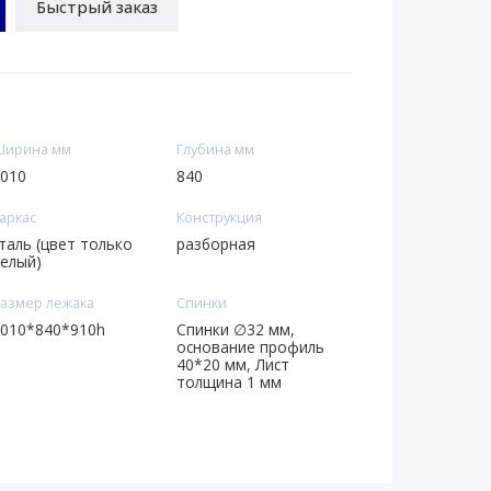
Быстрый заказ
ирина мм
Глубина мм
010
840
аркас
Конструкция
таль (цвет только
разборная
елый)
азмер лежака
Спинки
010*840*910h
Спинки ∅32 мм,
основание профиль
40*20 мм, Лист
толщина 1 мм