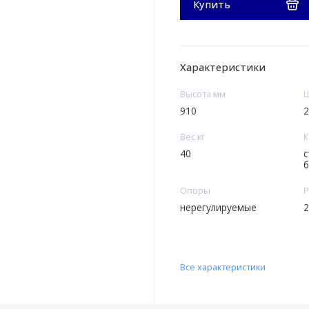
Купить
Характеристики
Высота мм
Ш
910
2
Вес кг
К
40
с
б
Опоры
Р
нерегулируемые
2
Все характеристики