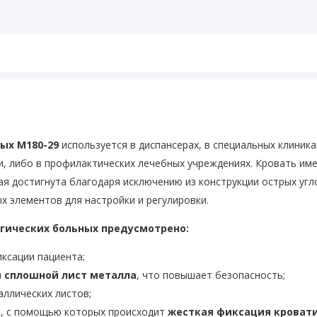
ных
М180-29
используется в диспансерах, в специальных клиника
и, либо в профилактических лечебных учреждениях. Кровать им
я достигнута благодаря исключению из конструкции острых угл
х элементов для настройки и регулировки.
гических больных предусмотрено:
иксации пациента;
н
сплошной лист металла
, что повышает безопасность;
ллических листов;
я
, с помощью которых происходит
жесткая фиксация кровати