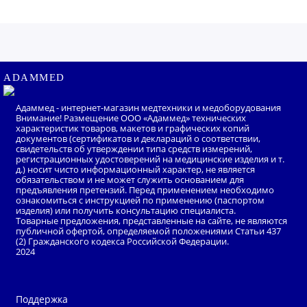
уют интерьера. Деревянные реечные боковые
ограждения эргономичной формы изготовлены из
массива бука, покрытого лаком, что способствует их
износостойкости. Спинки изготовлены из ЛДСП с
ADAMMED
текстурой дерева и отличаются высокой устойчивостью к
внешним воздействиям.
Адаммед - интернет-магазин медтехники и медоборудования
Внимание! Размещение ООО «Адаммед» технических
характеристик товаров, макетов и графических копий
Каркас основания и рама кровати изготовлены из
документов (сертификатов и деклараций о соответствии,
свидетельств об утверждении типа средств измерений,
стальных труб, что обеспечивает надёжную работу и
регистрационных удостоверений на медицинские изделия и т.
д.) носит чисто информационный характер, не является
долгий срок службы. Колёса кровати поворотные, с
обязательством и не может служить основанием для
индивидуальными тормозными устройствами,
предъявления претензий. Перед применением необходимо
ознакомиться с инструкцией по применению (паспортом
самоориентирующиеся, не оставляют следов на полу.
изделия) или получить консультацию специалиста.
Товарные предложения, представленные на сайте, не являются
Покрытие всех металлических деталей выполнено
публичной офертой, определяемой положениями Статьи 437
(2) Гражданского кодекса Российской Федерации.
экологически чистой эпоксидной полимерно-порошковой
2024
краской, стойкой к механическим повреждениям и
регулярной обработке всеми видами медицинских
моющих и дезинфицирующих растворов.
Поддержка