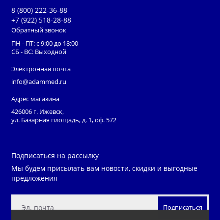
Для простоты управления функциями имеется пульт с
8 (800) 222-36-88
подсветкой кнопок на витом шнуре.
+7 (922) 518-28-88
Обратный звонок
Кровать оборудована функцией CPR, которая позволяет
ПН - ПТ: с 9:00 до 18:00
плавно, но в экстренном порядке перевести ложе из
СБ - ВС: Выходной
любого положения в горизонтальное для проведения
Электронная почта
сердечно-легочной реанимации. Секция функция
info@adammed.ru
«Автоконтур» позволяет перевести одной кнопкой кровать
Адрес магазина
в положение сидя или лёжа, что значительно повышает
426006 г. Ижевск,
уровень комфорта пациента.
ул. Базарная площадь, д. 1, оф. 572
Положения Тренделенбурга/Антитренделенбурга могут
использоваться при хирургических вмешательствах и
Подписаться на рассылку
диагностике. Положение Тренделенбурга применяется
Мы будем присылать вам новости, скидки и выгодные
также как неотложная помощь при шоковых состояниях
предложения
для улучшения кровоснабжения головного мозга.
Широкий выбор дополнительного оборудования
Подписаться
обеспечивает условия большей эксплуатационной