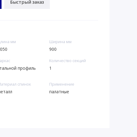
Быстрый заказ
лина мм
Ширина мм
050
900
аркас
Количество секций
тальной профиль
1
атериал спинок
Применение
еталл
палатные