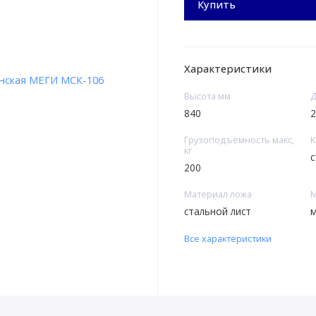
Купить
Характеристики
Высота мм
Д
840
2
Грузоподъёмность макс,
К
кг
с
200
Материал ложа
М
стальной лист
м
Все характеристики