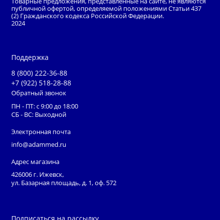
Товарные предложения, представленные на сайте, не являются
матраце, защищен от проникновения жидкостей
публичной офертой, определяемой положениями Статьи 437
(2) Гражданского кодекса Российской Федерации.
2024
К
омплектация:
Ложе
Блок управления
Поддержка
Валик в матерчатом чехле
8 (800) 222-36-88
Комплект эксплуатационной документации
+7 (922) 518-28-88
Обратный звонок
ПН - ПТ: с 9:00 до 18:00
СБ - ВС: Выходной
Электронная почта
info@adammed.ru
Адрес магазина
426006 г. Ижевск,
ул. Базарная площадь, д. 1, оф. 572
Подписаться на рассылку