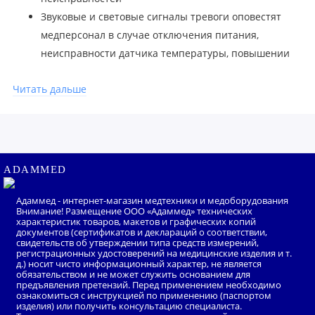
Звуковые и световые сигналы тревоги оповестят
медперсонал в случае отключения питания,
неисправности датчика температуры, повышении
температуры ложа выше значения +39 °С, отказа в
Читать дальше
системе регулирования температуры и отклонения
температуры ложа от заданной на величину более
±1 °С
Компактные размеры делают возможным
использование как отдельно, так и в кроватке,
ADAMMED
оборудованной ванной-кюветой типа КН-05.13 (блок
подвешивается на борт кроватки)
Адаммед - интернет-магазин медтехники и медоборудования
Внимание! Размещение ООО «Адаммед» технических
Высокая точность установки температуры 0,1 °С и
характеристик товаров, макетов и графических копий
документов (сертификатов и деклараций о соответствии,
точность поддержания температуры ±0,7 °С
свидетельств об утверждении типа средств измерений,
Съемный чехол из фланели легко стирается,
регистрационных удостоверений на медицинские изделия и т.
д.) носит чисто информационный характер, не является
обеспечивая гигиеничное использование прибора,
обязательством и не может служить основанием для
предъявления претензий. Перед применением необходимо
сменный чехол — в наличии
ознакомиться с инструкцией по применению (паспортом
изделия) или получить консультацию специалиста.
Гибкий нагревательный элемент изолирован в