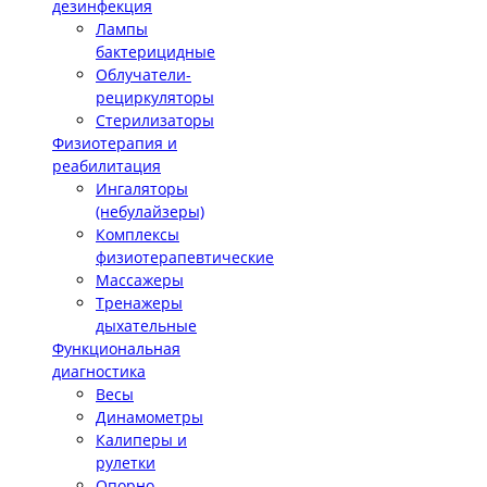
дезинфекция
Лампы
бактерицидные
Облучатели-
рециркуляторы
Стерилизаторы
Физиотерапия и
реабилитация
Ингаляторы
(небулайзеры)
Комплексы
физиотерапевтические
Массажеры
Тренажеры
дыхательные
Функциональная
диагностика
Весы
Динамометры
Калиперы и
рулетки
Опорно-