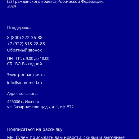
(2) Гражданского кодекса Российской Федерации.
различных помещений в профилактических целях, а
2024
также в комплексе противоэпидемиологических
мероприятий.
2-130 П - 2-ламповый рециркулятор закрытого типа
Поддержка
в пластиковом корпусе. Модель
8 (800) 222-36-88
оборудована механическим таймером для установки
+7 (922) 518-28-88
необходимого времени работы. Это устройство
Обратный звонок
оптимально подойдет для использования в офисных
ПН - ПТ: с 9:00 до 18:00
СБ - ВС: Выходной
помещениях.
Электронная почта
info@adammed.ru
Адрес магазина
426006 г. Ижевск,
ул. Базарная площадь, д. 1, оф. 572
Подписаться на рассылку
Мы будем присылать вам новости, скидки и выгодные