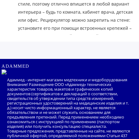
стиле, поэтому отлично впишется в любой вариант
интерьера – будь то комната, кабинет врача, детская
или офис. Рециркулятор можно закрепить на стене:
установите его при помощи встроенных крепежей –
и Вы получите полезный и стильный элемент
интерьера. Для удобного перемещения облучателя
предназначена специальная стойка-держатель,
оснащенная колесиками. Не входит в комплект,
ADAMMED
приобретается отдельно.
Облучатель-рециркулятор Армед является
Адаммед - интернет-магазин медтехники и медоборудования
медицинским прибором и имеет регистрационное
Внимание! Размещение ООО «Адаммед» технических
характеристик товаров, макетов и графических копий
удостоверение. В результате ряда научных
документов (сертификатов и деклараций о соответствии,
свидетельств об утверждении типа средств измерений,
исследований НИИ Дезинфектологии
регистрационных удостоверений на медицинские изделия и т.
д.) носит чисто информационный характер, не является
Роспотребнадзора была доказана эффективность
обязательством и не может служить основанием для
рециркуляторов Армед против бактериальных и
предъявления претензий. Перед применением необходимо
ознакомиться с инструкцией по применению (паспортом
вирусных инфекций. Устройства показали себя как
изделия) или получить консультацию специалиста.
Товарные предложения, представленные на сайте, не являются
надежный способ обеззараживания воздуха
публичной офертой, определяемой положениями Статьи 437