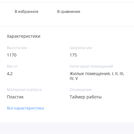
В избранное
В сравнение
Характеристики
Высота мм
Ширина мм
1170
175
Вес кг
Категории помещений
4,2
Жилые помещения, I, II, III,
IV, V
Материал корпуса
Оснащение
Пластик
Таймер работы
Все характеристики