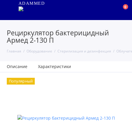
ADAMMED
0
Рециркулятор бактерицидный
Армед 2-130 П
Главная
Оборудование
Стерилизация и дезинфекция
Облучат
Описание
Характеристики
Популярный