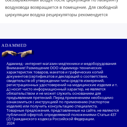
воздуховода возвращается в помещение. Для свободной
циркуляции воздуха рециркуляторы рекомендуется
размещать на стене или на передвижной платформе.
Надежная конструкция.
Корпус из листовой стали с
нанесением экологически чистой полимерно-порошковой
ADAMMED
краски. Рециркуляторы отличаются виброустойчивостью
и ударопрочностью и сохраняют работоспособность
после механических воздействий при транспортировке.
Адаммед - интернет-магазин медтехники и медоборудования
Внимание! Размещение ООО «Адаммед» технических
характеристик товаров, макетов и графических копий
Простое управление.
Рециркулятор имеет кнопку-
документов (сертификатов и деклараций о соответствии,
свидетельств об утверждении типа средств измерений,
тумблер "ВКЛ/ВЫКЛ" со световой индикацией на
регистрационных удостоверений на медицинские изделия и т.
передней части.
д.) носит чисто информационный характер, не является
обязательством и не может служить основанием для
предъявления претензий. Перед применением необходимо
Панель управления.
Предназначена для управления
ознакомиться с инструкцией по применению (паспортом
изделия) или получить консультацию специалиста.
режимами работы рециркулятора. Таймер позволяет
Товарные предложения, представленные на сайте, не являются
отрегулировать время работы. Индикатор наработки
публичной офертой, определяемой положениями Статьи 437
(2) Гражданского кодекса Российской Федерации.
лампы позволяет отследить ресурс бактерицидной лампы
2024