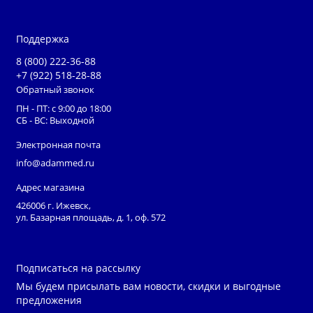
для своевременной замены.
Только качественные комплектующие.
Мы используем
Поддержка
безозоновые бактерицидные лампы низкого давления, не
8 (800) 222-36-88
подлежащие обязательной сертификации.
+7 (922) 518-28-88
Обратный звонок
Минимум обслуживания
без применения специального
ПН - ПТ: с 9:00 до 18:00
инструмента (инструкция для замены ламп в паспорте на
СБ - ВС: Выходной
изделие). Смена ламп
– быстрая и безопасная, крышка не
Электронная почта
содержит электрических подключений – «независимая
info@adammed.ru
подвеска».
Адрес магазина
Рекомендуемое время эффективной работы
426006 г. Ижевск,
рециркулятора МСК-
911Б
ул. Базарная площадь, д. 1, оф. 572
Категория
Бактерицид.
Объем помещения,
помещений
эффект., %
Подписаться на рассылку
До
До
До
Мы будем присылать вам новости, скидки и выгодные
30
50
70
предложения