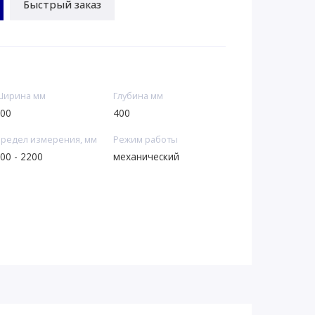
Быстрый заказ
ирина мм
Глубина мм
00
400
редел измерения, мм
Режим работы
00 - 2200
механический