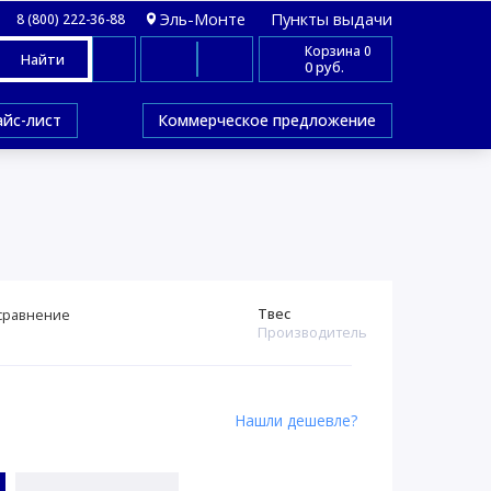
Эль-Монте
Пункты выдачи
8 (800) 222-36-88
Корзина
0
Найти
0 руб.
айс-лист
Коммерческое предложение
Твес
сравнение
Производитель
Нашли дешевле?