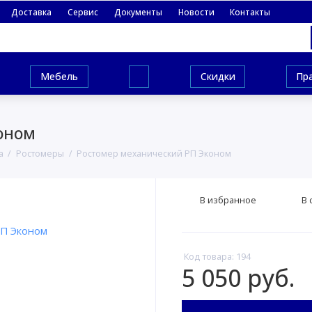
Доставка
Сервис
Документы
Новости
Контакты
Мебель
Скидки
Пр
оном
а
Ростомеры
Ростомер механический РП Эконом
В избранное
В 
Код товара: 194
5 050 руб.