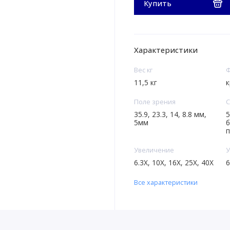
Купить
Характеристики
Вес кг
Ф
11,5 кг
к
Поле зрения
С
35.9, 23.3, 14, 8.8 мм,
5
5мм
б
п
Увеличение
У
6.3X, 10X, 16X, 25X, 40X
6
Все характеристики