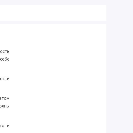
ость
 себе
ости
этом
волны
то и