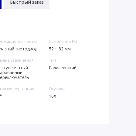
Быстрый заказ
иксационная метка
Изменение РЦ
расный светодиод
52 ~ 82 мм
мена увеличения
Тип
-ступенчатый
Галилеевский
арабанный
ереключатель
гол конвергенции
Окуляры
°
16X