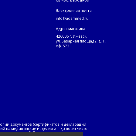
СБ - ВС: Выходной
Электронная почта
info@adammed.ru
Адрес магазина
426006 г. Ижевск,
ул. Базарная площадь, д. 1,
оф. 572
копий документов (сертификатов и деклараций
й на медицинские изделия и т. д.) носит чисто
вления претензий. Перед применением