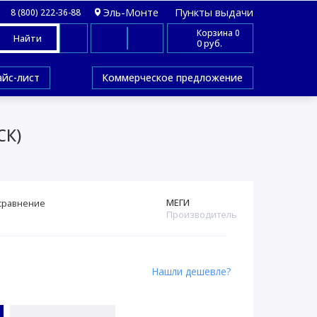
Эль-Монте
Пункты выдачи
8 (800) 222-36-88
Корзина
0
Найти
0 руб.
айс-лист
Коммерческое предложение
СК)
МЕГИ
сравнение
Производитель
Нашли дешевле?