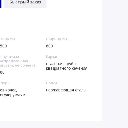
Быстрый заказ
лина мм
Ширина мм
500
600
опустимая
Каркас
аспределенная
стальная труба
агрузка, не более кг
квадратного сечения
00
Опоры
Полки
ез колес,
нержавеющая сталь
егулируемые