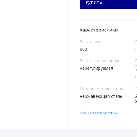
Купить
Характеристики
Высота мм
Д
900
1
Высота столешницы
Д
р
нерегулируемая
н
1
Материал столешницы
нержавеющая сталь
б
р
Все характеристики