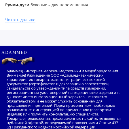
Ручки-дуги
боковые – для перемещения.
Столик комплектуется двумя поддонами и выдвижными
ящиками из нержавеющей стали.
Читать дальше
ADAMMED
Адаммед - интернет-магазин медтехники и медоборудования
Внимание! Размещение ООО «Адаммед» технических
характеристик товаров, макетов и графических копий
документов (сертификатов и деклараций о соответствии,
свидетельств об утверждении типа средств измерений,
регистрационных удостоверений на медицинские изделия и т.
д.) носит чисто информационный характер, не является
обязательством и не может служить основанием для
предъявления претензий. Перед применением необходимо
ознакомиться с инструкцией по применению (паспортом
изделия) или получить консультацию специалиста.
Товарные предложения, представленные на сайте, не являются
публичной офертой, определяемой положениями Статьи 437
(2) Гражданского кодекса Российской Федерации.