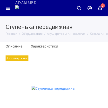
ADAMMED
0
Ступенька передвижная
Главная
Оборудование
Акушерство и гинекология
Кресла гине
Описание
Характеристики
Популярный