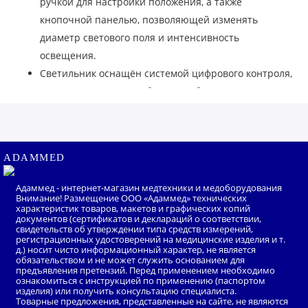
ручкой для настройки положения, а также
кнопочной панелью, позволяющей изменять
диаметр светового поля и интенсивность
освещения.
Светильник оснащён системой цифрового контроля,
что позволяет ему стабильно работать при широком
диапазоне сетевого напряжения и даёт высокую
защиту от сбоев питания. При перегорании
основной лампы запасная включается с
ADAMMED
минимальной задержкой. В комплекте со
светильником поставляется два запасных лампы и
Адаммед - интернет-магазин медтехники и медоборудования
два запасных предохранителя.
Внимание! Размещение ООО «Адаммед» технических
характеристик товаров, макетов и графических копий
Потолочный двухкупольный хирургический
документов (сертификатов и деклараций о соответствии,
свидетельств об утверждении типа средств измерений,
светильник Армед ЕЛ700/500 отечественного
регистрационных удостоверений на медицинские изделия и т.
д.) носит чисто информационный характер, не является
производства оснащён галогеновыми лампами и
обязательством и не может служить основанием для
системой мультизеркального отражения,
предъявления претензий. Перед применением необходимо
ознакомиться с инструкцией по применению (паспортом
обеспечивающей бестеневое освещение. Мощность
изделия) или получить консультацию специалиста.
Товарные предложения, представленные на сайте, не являются
светильника позволяет использовать его во время