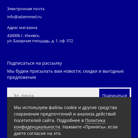
Электронная почта
info@adammed.ru
Адрес магазина
426006 г. Ижевск,
ул. Базарная площадь, д. 1, оф. 572
Подписаться на рассылку
Мы будем присылать вам новости, скидки и выгодные
предложения
Подписаться
Мы используем файлы cookie и другие средства
Нажимая на кнопку «Подписаться», Вы даете
согласие на
сохранения предпочтений и анализа действий
обработку персональных данных.
посетителей сайта. Подробнее в
Политика
конфиденциальности
. Нажмите «Принять», если
даете согласие на это.