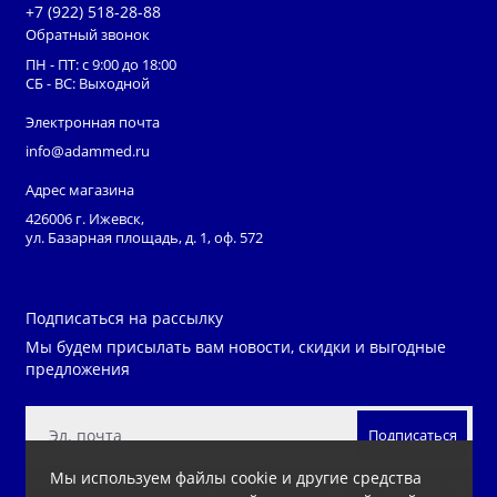
+7 (922) 518-28-88
Обратный звонок
ПН - ПТ: с 9:00 до 18:00
СБ - ВС: Выходной
Электронная почта
info@adammed.ru
Адрес магазина
426006 г. Ижевск,
ул. Базарная площадь, д. 1, оф. 572
Подписаться на рассылку
Мы будем присылать вам новости, скидки и выгодные
предложения
Подписаться
Мы используем файлы cookie и другие средства
Нажимая на кнопку «Подписаться», Вы даете
согласие на